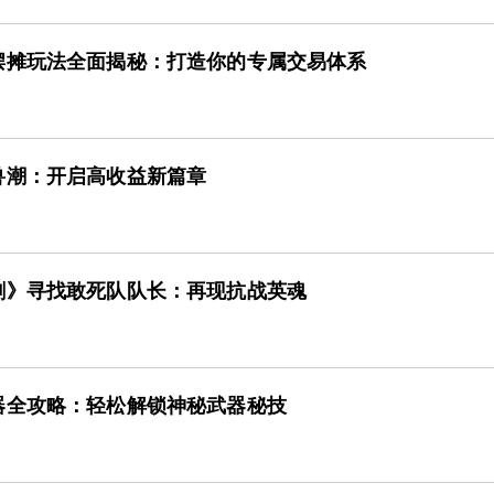
摆摊玩法全面揭秘：打造你的专属交易体系
兽潮：开启高收益新篇章
剑》寻找敢死队队长：再现抗战英魂
器全攻略：轻松解锁神秘武器秘技