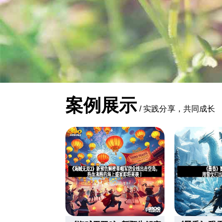
案例展示
/
实践分享，共同成长