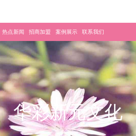
热点新闻
招商加盟
案例展示
联系我们
华彩新元文化