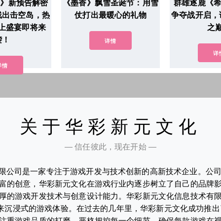
2》新预告解密
《墨香》飘雪圣诞节：用雪
群雄逐鹿《希
线出击空岛，热
仗打出最暖心的礼物
争夺战开启，
上盛宴即将来
之
袭！
详情
详
详情
关于华彩新元文化
— 信任彼此，现在开始 —
限公司是一家专注于游戏开发与技术创新的高新技术企业。公
富的创意，华彩新元文化在游戏行业内逐步树立了自己的品牌
厚的游戏开发技术与创意设计能力。华彩新元文化信息技术有
来沉浸式的游戏体验。在过去的几年里，华彩新元文化成功推
注重游戏品质的打磨，严格把控每一个细节，确保每款游戏在