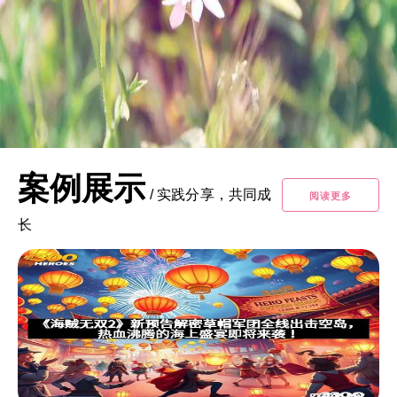
案例展示
/
实践分享，共同成
阅读更多
长