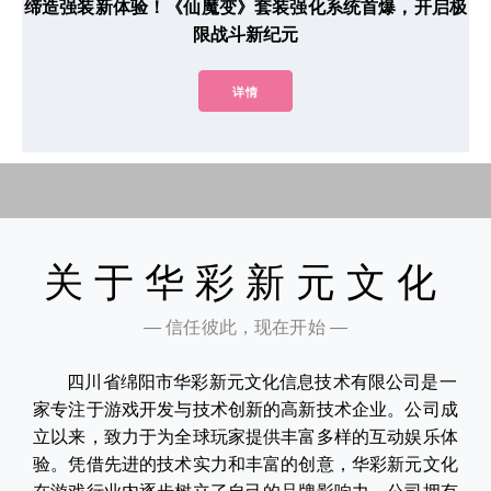
缔造强装新体验！《仙魔变》套装强化系统首爆，开启极
限战斗新纪元
详情
关于华彩新元文化
— 信任彼此，现在开始 —
四川省绵阳市华彩新元文化信息技术有限公司是一
家专注于游戏开发与技术创新的高新技术企业。公司成
立以来，致力于为全球玩家提供丰富多样的互动娱乐体
验。凭借先进的技术实力和丰富的创意，华彩新元文化