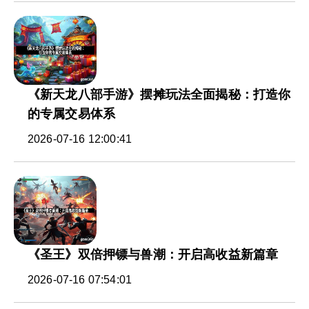
《新天龙八部手游》摆摊玩法全面揭秘：打造你
的专属交易体系
2026-07-16 12:00:41
《圣王》双倍押镖与兽潮：开启高收益新篇章
2026-07-16 07:54:01