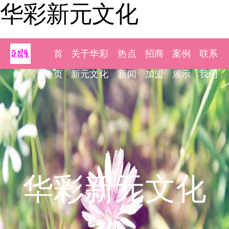
华彩新元文化
首
关于华彩
热点
招商
案例
联系
页
新元文化
新闻
加盟
展示
我们
华彩新元文化