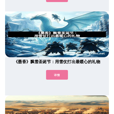
《墨香》飘雪圣诞节：用雪仗打出最暖心的礼物
详情