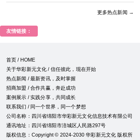
更多热点新闻 →
友情链接：
首页 / HOME
关于华彩新元文化 / 信任彼此，现在开始
热点新闻 / 最新资讯，及时掌握
招商加盟 / 合作共赢，奔赴成功
案例展示 / 实践分享，共同成长
联系我们 / 同一个世界，同一个梦想
公司名称：四川省绵阳市华彩新元文化信息技术有限公司
通讯地址：四川省绵阳市涪城区人民路297号
版权信息：Copyright © 2024-2030 华彩新元文化 版权所