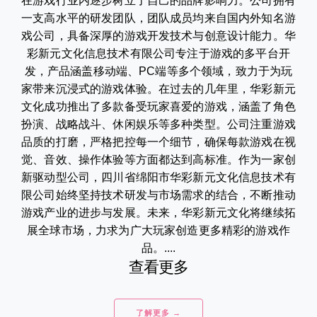
在游戏行业内逐步树立了自己的品牌影响力。公司拥有
一支高水平的研发团队，团队成员均来自国内外知名游
戏公司，具备深厚的游戏开发技术与创意设计能力。华
彩新元文化信息技术有限公司专注于游戏的多平台开
发，产品涵盖移动端、PC端等多个领域，致力于为玩
家带来沉浸式的游戏体验。在过去的几年里，华彩新元
文化成功推出了多款备受玩家喜爱的游戏，涵盖了角色
扮演、战略战斗、休闲娱乐等多种类型。公司注重游戏
品质的打磨，严格把控每一个细节，确保每款游戏在视
觉、音效、操作体验等方面都达到高标准。作为一家创
新驱动型公司，四川省绵阳市华彩新元文化信息技术有
限公司始终坚持技术研发与市场需求的结合，不断推动
游戏产业的进步与发展。未来，华彩新元文化将继续拓
展全球市场，力求为广大玩家创造更多精彩的游戏作
品。....
查看更多
了解更多 →