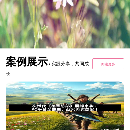
案例展示
/
实践分享，共同成
阅读更多
长