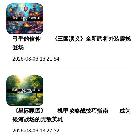
弓手的信仰——《三国演义》全新武将外装震撼
登场
2026-08-06 16:21:54
《星际家园》――机甲攻略战技巧指南——成为
银河战场的无敌英雄
2026-08-06 13:27:32