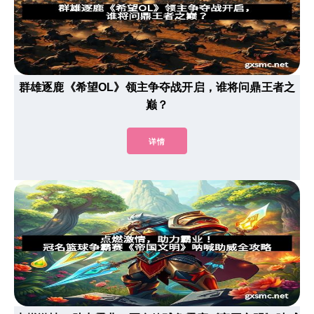
群雄逐鹿《希望OL》领主争夺战开启，谁将问鼎王者之
巅？
详情