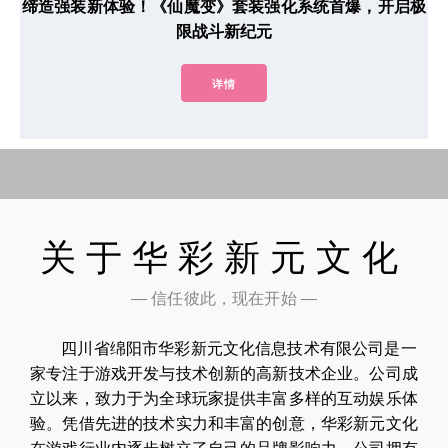
缔造强装新体验！《仙魔变》套装强化系统首爆，开启极
限战斗新纪元
详情
关于华彩新元文化
— 信任彼此，现在开始 —
四川省绵阳市华彩新元文化信息技术有限公司是一
家专注于游戏开发与技术创新的高新技术企业。公司成
立以来，致力于为全球玩家提供丰富多样的互动娱乐体
验。凭借先进的技术实力和丰富的创意，华彩新元文化