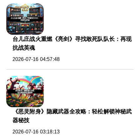
台儿庄战火重燃《亮剑》寻找敢死队队长：再现
抗战英魂
2026-07-16 04:57:48
《恶灵附身》隐藏武器全攻略：轻松解锁神秘武
器秘技
2026-07-16 03:18:13