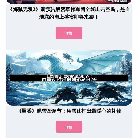
《海贼无双2》新预告解密草帽军团全线出击空岛，热血
沸腾的海上盛宴即将来袭！
详情
《墨香》飘雪圣诞节：用雪仗打出最暖心的礼物
详情