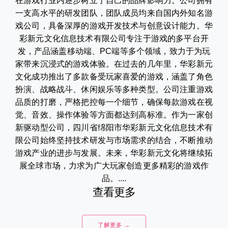
在游戏行业内逐步树立了自己的品牌影响力。公司拥有
一支高水平的研发团队，团队成员均来自国内外知名游
戏公司，具备深厚的游戏开发技术与创意设计能力。华
彩新元文化信息技术有限公司专注于游戏的多平台开
发，产品涵盖移动端、PC端等多个领域，致力于为玩
家带来沉浸式的游戏体验。在过去的几年里，华彩新元
文化成功推出了多款备受玩家喜爱的游戏，涵盖了角色
扮演、战略战斗、休闲娱乐等多种类型。公司注重游戏
品质的打磨，严格把控每一个细节，确保每款游戏在视
觉、音效、操作体验等方面都达到高标准。作为一家创
新驱动型公司，四川省绵阳市华彩新元文化信息技术有
限公司始终坚持技术研发与市场需求的结合，不断推动
游戏产业的进步与发展。未来，华彩新元文化将继续拓
展全球市场，力求为广大玩家创造更多精彩的游戏作
品。....
查看更多
了解更多 →