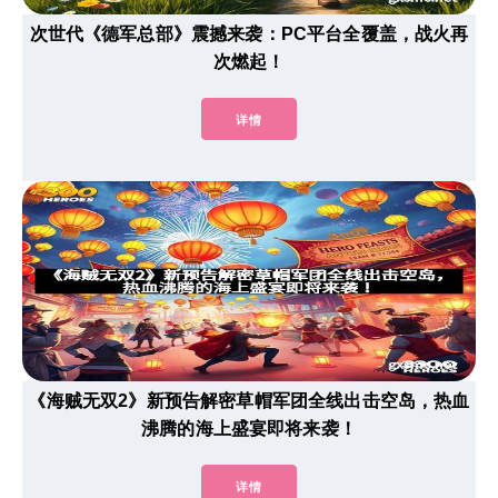
次世代《德军总部》震撼来袭：PC平台全覆盖，战火再
次燃起！
详情
《海贼无双2》新预告解密草帽军团全线出击空岛，热血
沸腾的海上盛宴即将来袭！
详情