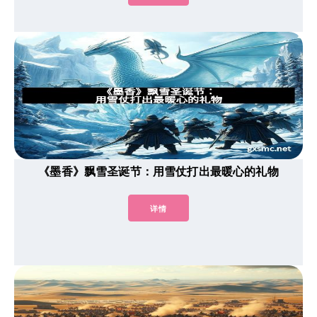
《墨香》飘雪圣诞节：用雪仗打出最暖心的礼物
详情